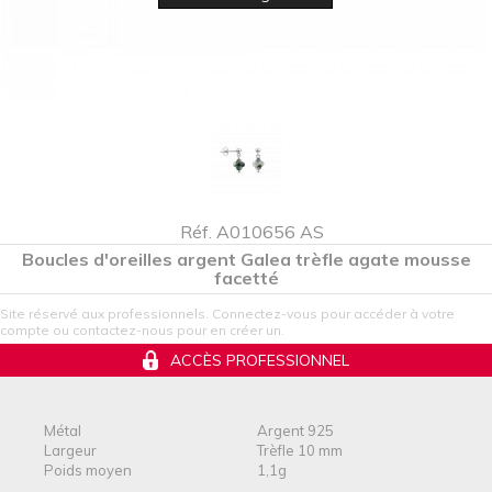
Réf. A010656 AS
Boucles d'oreilles argent Galea trèfle agate mousse
facetté
Site réservé aux professionnels. Connectez-vous pour accéder à votre
compte ou contactez-nous pour en créer un.
ACCÈS PROFESSIONNEL
Métal
Argent 925
Largeur
Trèfle 10 mm
Poids moyen
1,1g