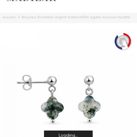
Boucles d'oreilles argent Galea trèfle agate mousse facetté
Accueil
Loading...