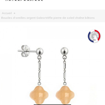
Accueil
Boucles d'oreilles argent Galea trèfle pierre de soleil chaîne bâtons