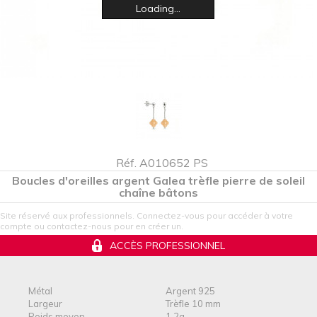
Loading...
Réf. A010652 PS
Boucles d'oreilles argent Galea trèfle pierre de soleil
chaîne bâtons
Site réservé aux professionnels. Connectez-vous pour accéder à votre
compte ou contactez-nous pour en créer un.
ACCÈS PROFESSIONNEL
Métal
Argent 925
Largeur
Trèfle 10 mm
Poids moyen
1,2g