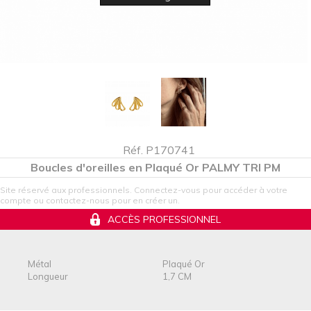
Réf. P170741
Boucles d'oreilles en Plaqué Or PALMY TRI PM
Site réservé aux professionnels. Connectez-vous pour accéder à votre
compte ou contactez-nous pour en créer un.
ACCÈS PROFESSIONNEL
Métal
Plaqué Or
Longueur
1,7 CM