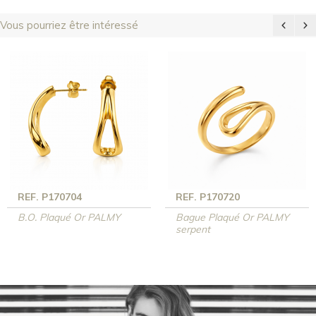
Vous pourriez être intéressé
REF. P170704
REF. P170720
B.O. Plaqué Or PALMY
Bague Plaqué Or PALMY
serpent