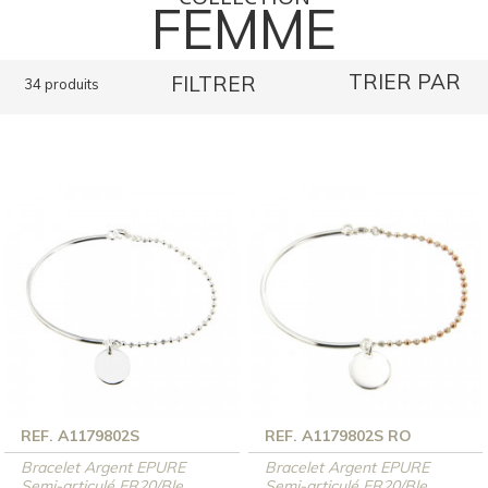
FEMME
TRIER PAR
FILTRER
34 produits
REF. A1179802S
REF. A1179802S RO
Bracelet Argent EPURE
Bracelet Argent EPURE
Semi-articulé FR20/Ble ...
Semi-articulé FR20/Ble ...