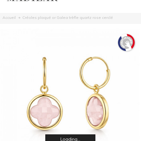
Créoles plaqué or Galea trèfle quartz rose cerclé
Accueil
Loading...