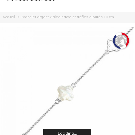
Bracelet argent Galea nacre et trèfles ajourés 18 cm
Accueil
Loading...