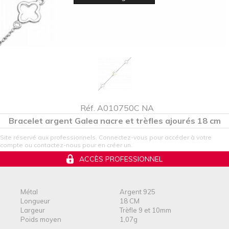
Réf. A010750C NA
Bracelet argent Galea nacre et trèfles ajourés 18 cm
Site réservé aux professionnels. Connectez-vous pour accéder à votre
compte ou contactez-nous pour en créer un.
ACCÈS PROFESSIONNEL
Métal
Argent 925
Longueur
18 CM
Largeur
Trèfle 9 et 10mm
Poids moyen
1,07g