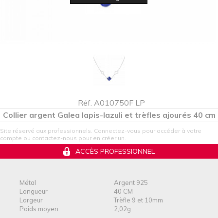
Réf. A010750F LP
Collier argent Galea lapis-lazuli et trèfles ajourés 40 cm
Site réservé aux professionnels. Connectez-vous pour accéder à votre
compte ou contactez-nous pour en créer un.
ACCÈS PROFESSIONNEL
Métal
Argent 925
Longueur
40 CM
Largeur
Trèfle 9 et 10mm
Poids moyen
2,02g