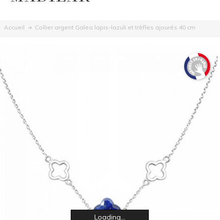
Collier argent Galea lapis-lazuli et trèfles ajourés 40 cm
Accueil
Loading...