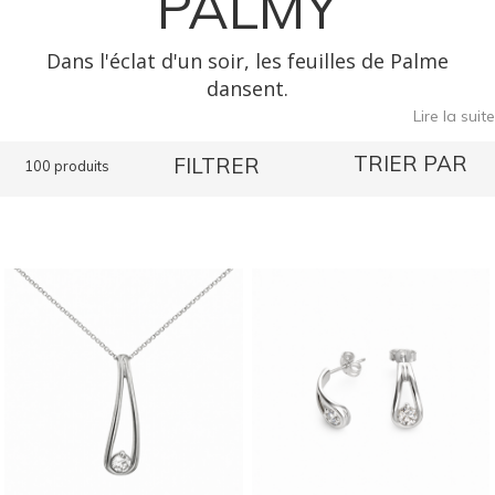
PALMY
Dans l'éclat d'un soir, les feuilles de Palme
dansent.
Lire la suite
Bijoux en argent et en plaqué or, d'une douce
romance.
TRIER PAR
FILTRER
100 produits
Inspirée par la nature et la grâce du léopard,
Elle vous illuminera dès lors qu'il se fait tard.
Palmy, un hommage à la beauté infinie,
Dans chaque détail, une promesse de vie.