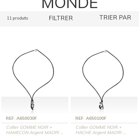
MONDE
TRIER PAR
FILTRER
11 produits
REF. A650030F
REF. A650100F
Collier GOMME NOIR +
Collier GOMME NOIR +
HAMECON Argent MAORI ...
HACHE Argent MAORI ...