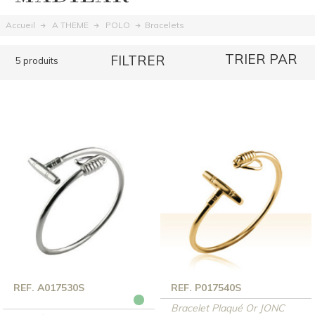
Bracelets
Accueil
A THEME
POLO
TRIER PAR
FILTRER
5 produits
REF. A017530S
REF. P017540S
Bracelet Plaqué Or JONC