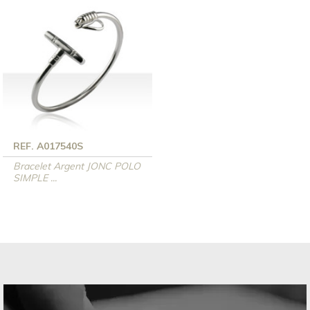
REF. A017540S
Bracelet Argent JONC POLO
SIMPLE ...