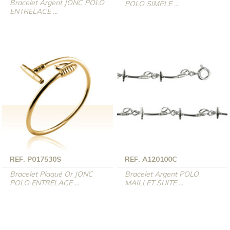
Bracelet Argent JONC POLO
POLO SIMPLE ...
ENTRELACE ...
REF. P017530S
REF. A120100C
Bracelet Plaqué Or JONC
Bracelet Argent POLO
POLO ENTRELACE ...
MAILLET SUITE ...