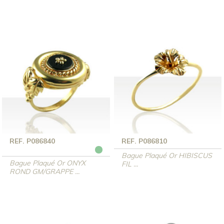
REF. P086840
REF. P086810
Bague Plaqué Or HIBISCUS
Bague Plaqué Or ONYX
FIL ...
ROND GM/GRAPPE ...