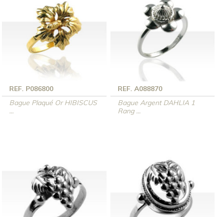
REF. P086800
REF. A088870
Bague Plaqué Or HIBISCUS
Bague Argent DAHLIA 1
...
Rang ...