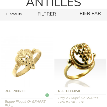
ANTILLES
TRIER PAR
FILTRER
11 produits
REF. P086860
REF. P086850
Bague Plaqué Or GRAPPE
Bague Plaqué Or GRAPPE
ENTOURAGE PM ...
PM ...