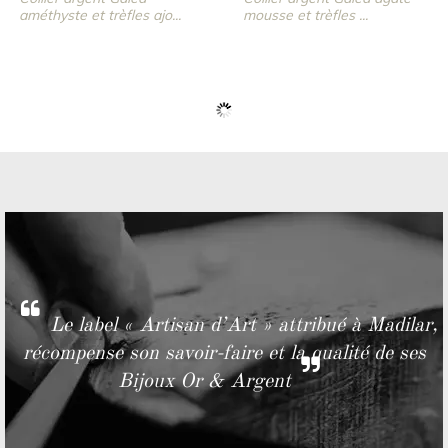
améthyste et trèfles ajo...
mousse et trèfles ...
Le label « Artisan d’Art » attribué à Madilar,
récompense son savoir-faire et la qualité de ses
Bijoux Or & Argent