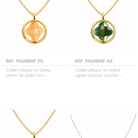
REF. P010665F PS
REF. P010665F AS
Collier plaqué or Galea
Collier plaqué or Galea
pierre de soleil cerc...
agate mousse cerclée ...