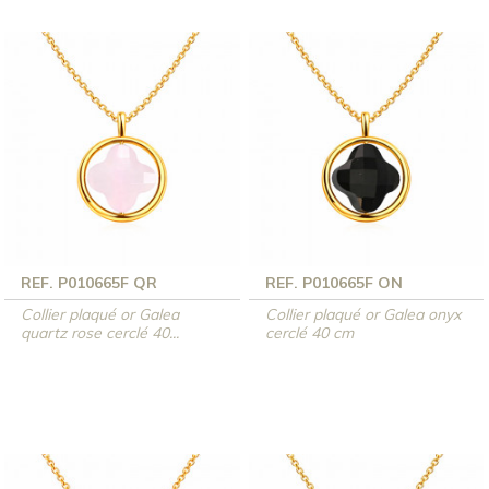
REF. P010665F QR
REF. P010665F ON
Collier plaqué or Galea
Collier plaqué or Galea onyx
quartz rose cerclé 40...
cerclé 40 cm