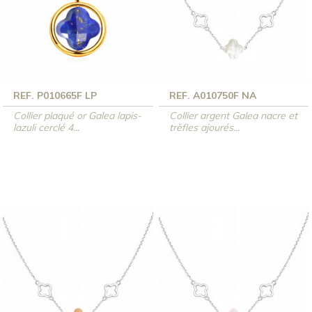
REF. P010665F LP
REF. A010750F NA
Collier plaqué or Galea lapis-
Collier argent Galea nacre et
lazuli cerclé 4...
trèfles ajourés...