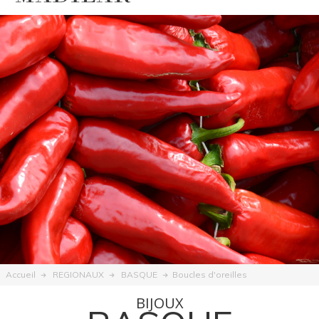
Boucles d'oreilles
Accueil
REGIONAUX
BASQUE
BIJOUX