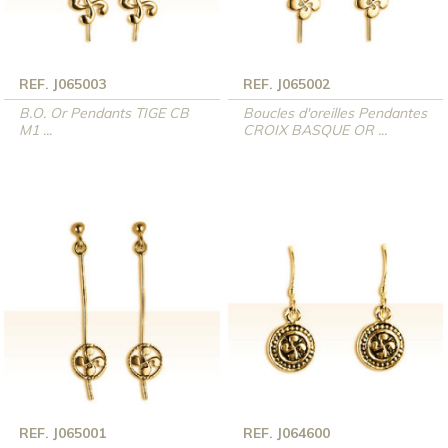
REF. J065003
REF. J065002
B.O. Or Pendants TIGE CB
Boucles d'oreilles Pendantes
M1 ...
CROIX BASQUE OR ...
REF. J065001
REF. J064600