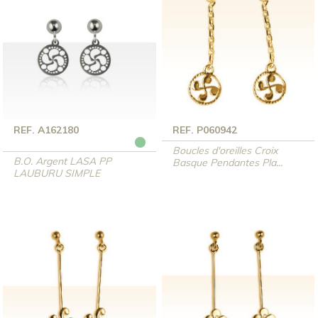
REF. A162180
REF. P060942
Boucles d'oreilles Croix
B.O. Argent LASA PP
Basque Pendantes Pla...
LAUBURU SIMPLE