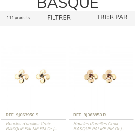
BASQUE
TRIER PAR
FILTRER
111 produits
REF. 9J063950 S
REF. 9J063950 R
Boucles d'oreilles Croix
Boucles d'oreilles Croix
BASQUE PALME PM Or j...
BASQUE PALME PM Or j...