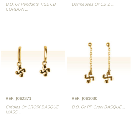
B.O. Or Pendants TIGE CB
Dormeuses Or CB 2 ...
CORDON ...
REF. J062371
REF. J061030
Créoles Or CROIX BASQUE
B.O. Or PP Croix BASQUE ...
MASS ...