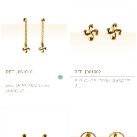
REF. J061010
REF. J061002
B.O. Or OP CROIX BASQUE
B.O. Or PP MINI Croix
3 ...
BASQUE ...