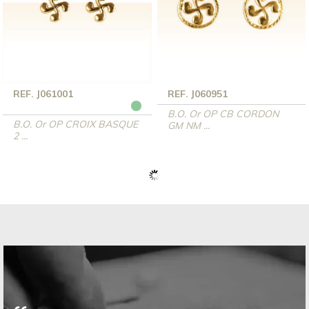
REF. J061001
REF. J060951
B.O. Or OP CB CORDON
B.O. Or OP CROIX BASQUE
GM NM ...
2 ...