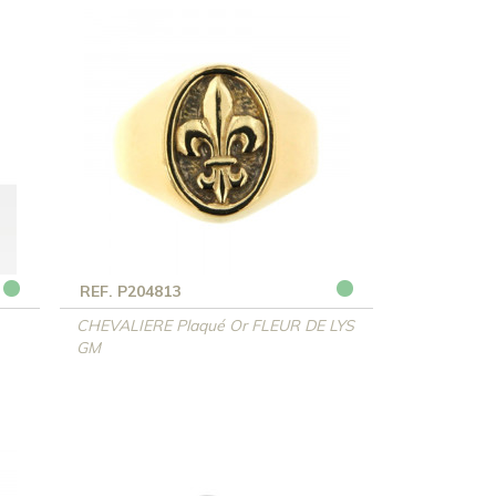
REF. P204813
CHEVALIERE Plaqué Or FLEUR DE LYS
GM