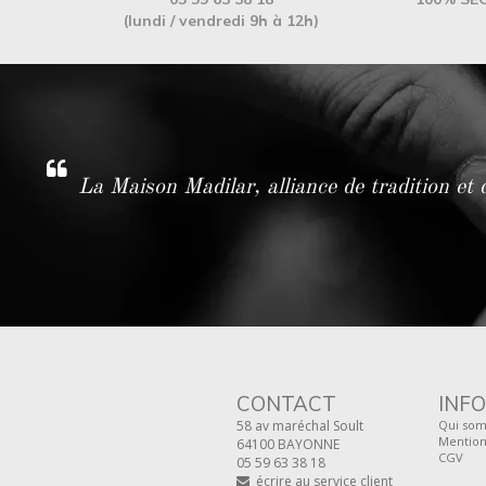
(lundi / vendredi 9h à 12h)
La Maison Madilar, alliance de tradition e
CONTACT
INF
58 av maréchal Soult
Qui som
Mention
64100 BAYONNE
CGV
05 59 63 38 18
écrire au service client