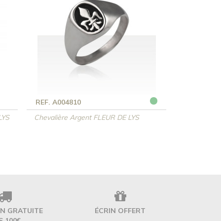
REF. A004810
LYS
Chevalière Argent FLEUR DE LYS
ON GRATUITE
ÉCRIN OFFERT
S 100€