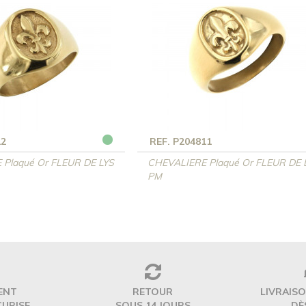
12
REF. P204811
Plaqué Or FLEUR DE LYS
CHEVALIERE Plaqué Or FLEUR DE 
PM
ENT
RETOUR
LIVRAIS
CURISE
SOUS 14 JOURS
DÈ