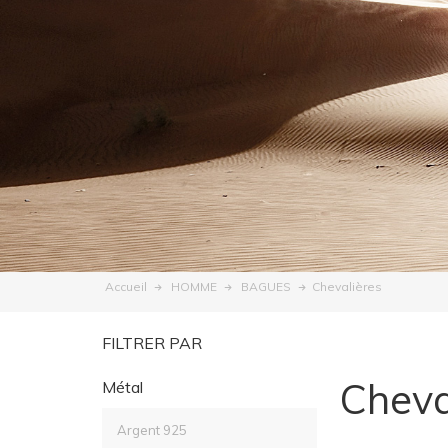
Chevalières
Accueil
HOMME
BAGUES
FILTRER PAR
Cheva
Métal
Argent 925