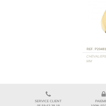
REF. P2048
CHEVALIERE 
MM
SERVICE CLIENT
PAIEM
05 59 63 38 18
100% SE