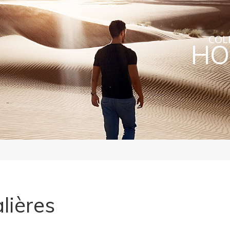
COL
HO
lières