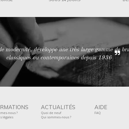
t de modernité, développe une très large gamme de b
classiques ou contemporaines depuis 1936
ORMATIONS
ACTUALITÉS
AIDE
mes-nous ?
Quoi de neuf
FAQ
s légales
Qui sommes-nous ?