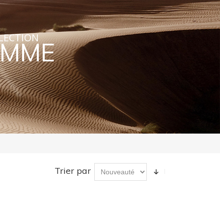
LECTION
MME
Trier par